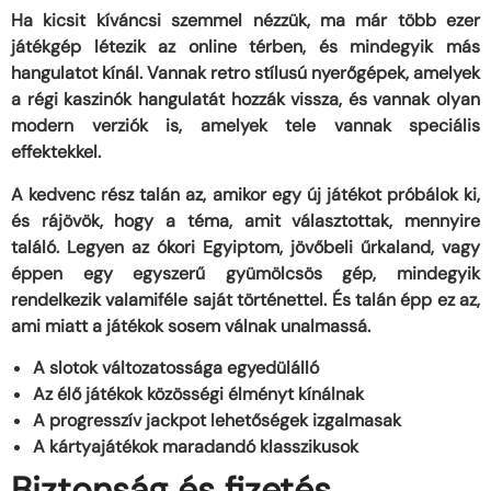
Ha kicsit kíváncsi szemmel nézzük, ma már több ezer
játékgép létezik az online térben, és mindegyik más
hangulatot kínál. Vannak retro stílusú nyerőgépek, amelyek
a régi kaszinók hangulatát hozzák vissza, és vannak olyan
modern verziók is, amelyek tele vannak speciális
effektekkel.
A kedvenc rész talán az, amikor egy új játékot próbálok ki,
és rájövök, hogy a téma, amit választottak, mennyire
találó. Legyen az ókori Egyiptom, jövőbeli űrkaland, vagy
éppen egy egyszerű gyümölcsös gép, mindegyik
rendelkezik valamiféle saját történettel. És talán épp ez az,
ami miatt a játékok sosem válnak unalmassá.
A slotok változatossága egyedülálló
Az élő játékok közösségi élményt kínálnak
A progresszív jackpot lehetőségek izgalmasak
A kártyajátékok maradandó klasszikusok
Biztonság és fizetés