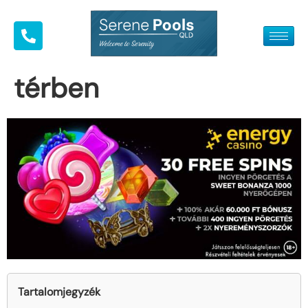
Fények zene és
izgalom egyetlen
térben
Tartalomjegyzék