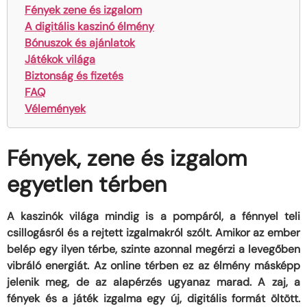
Fények zene és izgalom
A digitális kaszinó élmény
Bónuszok és ajánlatok
Játékok világa
Biztonság és fizetés
FAQ
Vélemények
Fények, zene és izgalom
egyetlen térben
A kaszinók világa mindig is a pompáról, a fénnyel teli
csillogásról és a rejtett izgalmakról szólt. Amikor az ember
belép egy ilyen térbe, szinte azonnal megérzi a levegőben
vibráló energiát. Az online térben ez az élmény másképp
jelenik meg, de az alapérzés ugyanaz marad. A zaj, a
fények és a játék izgalma egy új, digitális formát öltött.