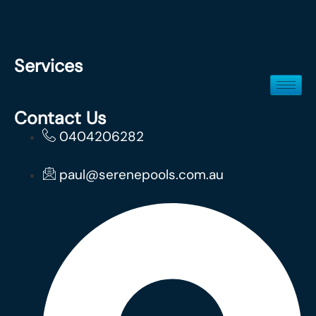
Services
Contact Us
0404206282
paul@serenepools.com.au